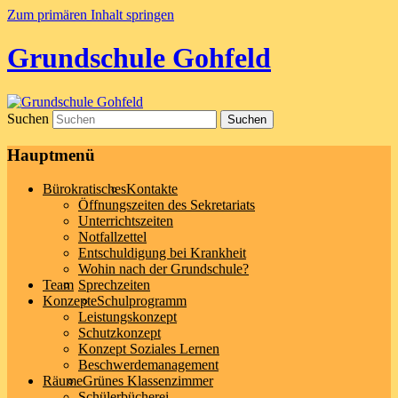
Zum primären Inhalt springen
Grundschule Gohfeld
Suchen
Hauptmenü
Bürokratisches
Kontakte
Öffnungszeiten des Sekretariats
Unterrichtszeiten
Notfallzettel
Entschuldigung bei Krankheit
Wohin nach der Grundschule?
Team
Sprechzeiten
Konzepte
Schulprogramm
Leistungskonzept
Schutzkonzept
Konzept Soziales Lernen
Beschwerdemanagement
Räume
Grünes Klassenzimmer
Schülerbücherei