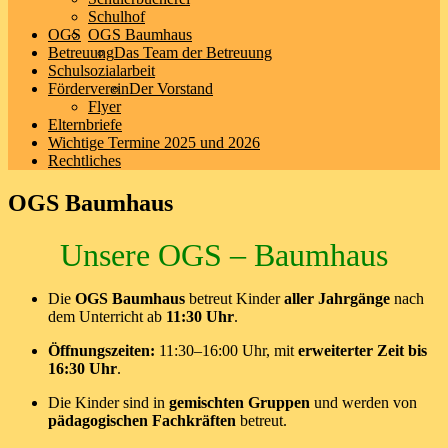
Schulhof
OGS
OGS Baumhaus
Betreuung
Das Team der Betreuung
Schulsozialarbeit
Förderverein
Der Vorstand
Flyer
Elternbriefe
Wichtige Termine 2025 und 2026
Rechtliches
OGS Baumhaus
Unsere OGS – Baumhaus
Die
OGS Baumhaus
betreut Kinder
aller Jahrgänge
nach
dem Unterricht ab
11:30 Uhr
.
Öffnungszeiten:
11:30–16:00 Uhr, mit
erweiterter Zeit bis
16:30 Uhr
.
Die Kinder sind in
gemischten Gruppen
und werden von
pädagogischen Fachkräften
betreut.