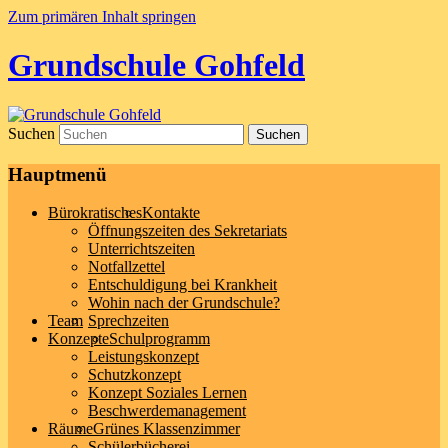
Zum primären Inhalt springen
Grundschule Gohfeld
Suchen
Hauptmenü
Bürokratisches
Kontakte
Öffnungszeiten des Sekretariats
Unterrichtszeiten
Notfallzettel
Entschuldigung bei Krankheit
Wohin nach der Grundschule?
Team
Sprechzeiten
Konzepte
Schulprogramm
Leistungskonzept
Schutzkonzept
Konzept Soziales Lernen
Beschwerdemanagement
Räume
Grünes Klassenzimmer
Schülerbücherei