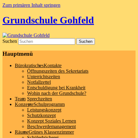
Zum primären Inhalt springen
Grundschule Gohfeld
Suchen
Hauptmenü
Bürokratisches
Kontakte
Öffnungszeiten des Sekretariats
Unterrichtszeiten
Notfallzettel
Entschuldigung bei Krankheit
Wohin nach der Grundschule?
Team
Sprechzeiten
Konzepte
Schulprogramm
Leistungskonzept
Schutzkonzept
Konzept Soziales Lernen
Beschwerdemanagement
Räume
Grünes Klassenzimmer
Schülerbücherei