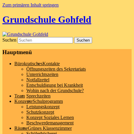
Zum primären Inhalt springen
Grundschule Gohfeld
Suchen
Hauptmenü
Bürokratisches
Kontakte
Öffnungszeiten des Sekretariats
Unterrichtszeiten
Notfallzettel
Entschuldigung bei Krankheit
Wohin nach der Grundschule?
Team
Sprechzeiten
Konzepte
Schulprogramm
Leistungskonzept
Schutzkonzept
Konzept Soziales Lernen
Beschwerdemanagement
Räume
Grünes Klassenzimmer
Schülerbücherei