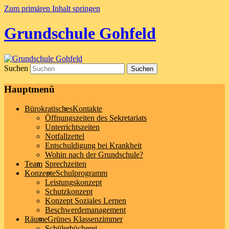
Zum primären Inhalt springen
Grundschule Gohfeld
Suchen
Hauptmenü
Bürokratisches
Kontakte
Öffnungszeiten des Sekretariats
Unterrichtszeiten
Notfallzettel
Entschuldigung bei Krankheit
Wohin nach der Grundschule?
Team
Sprechzeiten
Konzepte
Schulprogramm
Leistungskonzept
Schutzkonzept
Konzept Soziales Lernen
Beschwerdemanagement
Räume
Grünes Klassenzimmer
Schülerbücherei