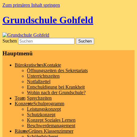
Zum primären Inhalt springen
Grundschule Gohfeld
Suchen
Hauptmenü
Bürokratisches
Kontakte
Öffnungszeiten des Sekretariats
Unterrichtszeiten
Notfallzettel
Entschuldigung bei Krankheit
Wohin nach der Grundschule?
Team
Sprechzeiten
Konzepte
Schulprogramm
Leistungskonzept
Schutzkonzept
Konzept Soziales Lernen
Beschwerdemanagement
Räume
Grünes Klassenzimmer
Schülerbücherei