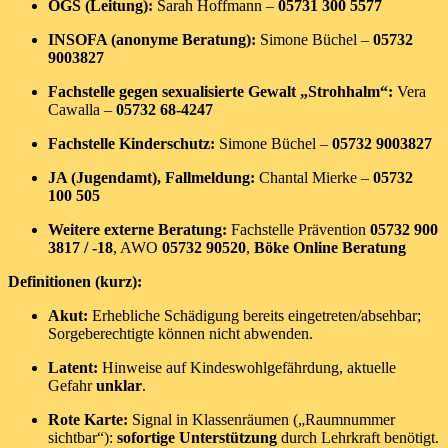
OGS (Leitung):
Sarah Hoffmann –
05731 300 5577
INSOFA (anonyme Beratung):
Simone Büchel –
05732
9003827
Fachstelle gegen sexualisierte Gewalt „Strohhalm“:
Vera
Cawalla –
05732 68-4247
Fachstelle Kinderschutz:
Simone Büchel –
05732 9003827
JA (Jugendamt), Fallmeldung:
Chantal Mierke –
05732
100 505
Weitere externe Beratung:
Fachstelle Prävention
05732 900
3817 / -18
, AWO
05732 90520
,
Böke Online Beratung
Definitionen (kurz):
Akut:
Erhebliche Schädigung bereits eingetreten/absehbar;
Sorgeberechtigte können nicht abwenden.
Latent:
Hinweise auf Kindeswohlgefährdung, aktuelle
Gefahr
unklar
.
Rote Karte:
Signal in Klassenräumen („Raumnummer
sichtbar“):
sofortige Unterstützung
durch Lehrkraft benötigt.