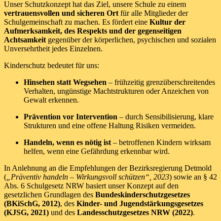
Unser Schutzkonzept hat das Ziel, unsere Schule zu einem
vertrauensvollen und sicheren Ort
für alle Mitglieder der
Schulgemeinschaft zu machen. Es fördert eine
Kultur der
Aufmerksamkeit, des Respekts und der gegenseitigen
Achtsamkeit
gegenüber der körperlichen, psychischen und sozialen
Unversehrtheit jedes Einzelnen.
Kinderschutz bedeutet für uns:
Hinsehen statt Wegsehen
– frühzeitig grenzüberschreitendes
Verhalten, ungünstige Machtstrukturen oder Anzeichen von
Gewalt erkennen.
Prävention vor Intervention
– durch Sensibilisierung, klare
Strukturen und eine offene Haltung Risiken vermeiden.
Handeln, wenn es nötig ist
– betroffenen Kindern wirksam
helfen, wenn eine Gefährdung erkennbar wird.
In Anlehnung an die Empfehlungen der Bezirksregierung Detmold
(
„Präventiv handeln – Wirkungsvoll schützen“, 2023
) sowie an § 42
Abs. 6 Schulgesetz NRW basiert unser Konzept auf den
gesetzlichen Grundlagen des
Bundeskinderschutzgesetzes
(BKiSchG, 2012)
, des
Kinder- und Jugendstärkungsgesetzes
(KJSG, 2021)
und des
Landesschutzgesetzes NRW (2022)
.