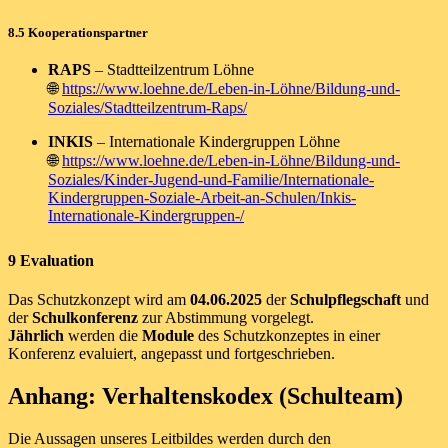
8.5 Kooperationspartner
RAPS
– Stadtteilzentrum Löhne
🌐
https://www.loehne.de/Leben-in-Löhne/Bildung-und-
Soziales/Stadtteilzentrum-Raps/
INKIS
– Internationale Kindergruppen Löhne
🌐
https://www.loehne.de/Leben-in-Löhne/Bildung-und-
Soziales/Kinder-Jugend-und-Familie/Internationale-
Kindergruppen-Soziale-Arbeit-an-Schulen/Inkis-
Internationale-Kindergruppen-/
9 Evaluation
Das Schutzkonzept wird am
04.06.2025
der
Schulpflegschaft
und
der
Schulkonferenz
zur Abstimmung vorgelegt.
Jährlich
werden die
Module
des Schutzkonzeptes in einer
Konferenz evaluiert, angepasst und fortgeschrieben.
Anhang: Verhaltenskodex (Schulteam)
Die Aussagen unseres Leitbildes werden durch den