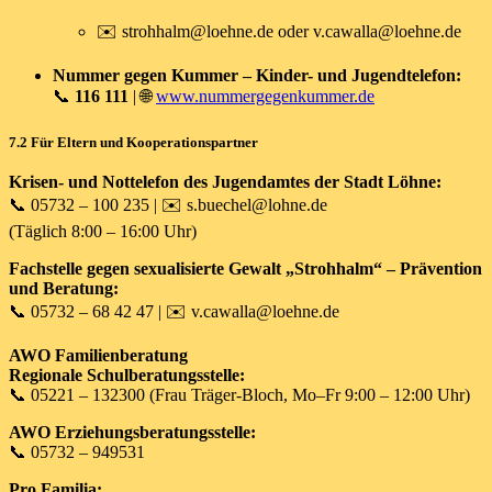
✉️
strohhalm@loehne.de
oder
v.cawalla@loehne.de
Nummer gegen Kummer – Kinder- und Jugendtelefon:
📞
116 111
| 🌐
www.nummergegenkummer.de
7.2 Für Eltern und Kooperationspartner
Krisen- und Nottelefon des Jugendamtes der Stadt Löhne:
📞 05732 – 100 235 | ✉️
s.buechel@lohne.de
(Täglich 8:00 – 16:00 Uhr)
Fachstelle gegen sexualisierte Gewalt „Strohhalm“ – Prävention
und Beratung:
📞 05732 – 68 42 47 | ✉️
v.cawalla@loehne.de
AWO Familienberatung
Regionale Schulberatungsstelle:
📞 05221 – 132300 (Frau Träger-Bloch, Mo–Fr 9:00 – 12:00 Uhr)
AWO Erziehungsberatungsstelle:
📞 05732 – 949531
Pro Familia: