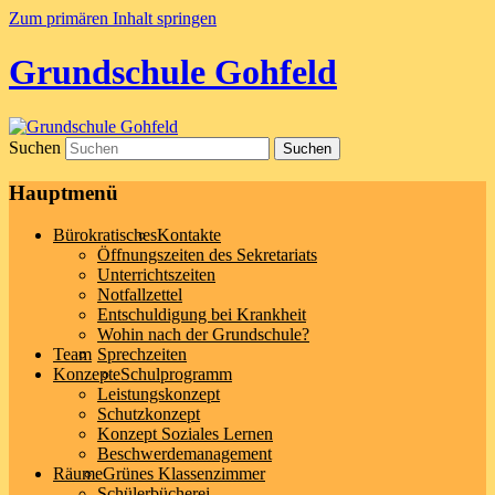
Zum primären Inhalt springen
Grundschule Gohfeld
Suchen
Hauptmenü
Bürokratisches
Kontakte
Öffnungszeiten des Sekretariats
Unterrichtszeiten
Notfallzettel
Entschuldigung bei Krankheit
Wohin nach der Grundschule?
Team
Sprechzeiten
Konzepte
Schulprogramm
Leistungskonzept
Schutzkonzept
Konzept Soziales Lernen
Beschwerdemanagement
Räume
Grünes Klassenzimmer
Schülerbücherei