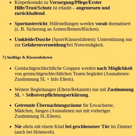
Körperkontakt zu
Versorgung/Pflege/Erster
Hilfe/Trost/Schutz
ist erlaubt –
angemessen und
zurückhaltend
.
Sportunterricht
: Hilfestellungen werden
vorab
thematisiert
(z. B. Sicherung an Armen/Beinen/Rücken).
Umkleide/Dusche
(Sport/Klassenfahrten): Unterstützung nur
zur
Gefahrenvermeidung
/bei Notwendigkeit.
7) Ausflüge & Klassenfahrten
Gemischtgeschlechtliche Gruppen werden
nach Möglichkeit
von gemischtgeschlechtlichen Teams begleitet (Ausnahmen:
Zustimmung SL + Info Eltern).
Weitere Begleitungen (Eltern/Bekannte) nur mit
Zustimmung
SL
+
Selbstverpflichtungserklärung
.
Getrennte Übernachtungsräume
für Erwachsene,
Mädchen, Jungen (Ausnahmen nur mit vorheriger
Zustimmung SL/Eltern).
Nie
allein mit einem Kind
bei geschlossener Tür
im Zimmer
(auch bei Heimweh).