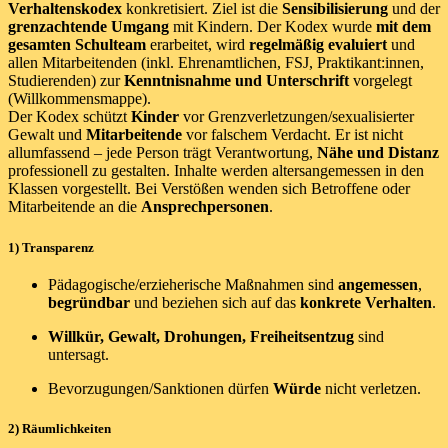
Verhaltenskodex
konkretisiert. Ziel ist die
Sensibilisierung
und der
grenzachtende Umgang
mit Kindern. Der Kodex wurde
mit dem
gesamten Schulteam
erarbeitet, wird
regelmäßig evaluiert
und
allen Mitarbeitenden (inkl. Ehrenamtlichen, FSJ, Praktikant:innen,
Studierenden) zur
Kenntnisnahme und Unterschrift
vorgelegt
(Willkommensmappe).
Der Kodex schützt
Kinder
vor Grenzverletzungen/sexualisierter
Gewalt und
Mitarbeitende
vor falschem Verdacht. Er ist nicht
allumfassend – jede Person trägt Verantwortung,
Nähe und Distanz
professionell zu gestalten. Inhalte werden altersangemessen in den
Klassen vorgestellt. Bei Verstößen wenden sich Betroffene oder
Mitarbeitende an die
Ansprechpersonen
.
1) Transparenz
Pädagogische/erzieherische Maßnahmen sind
angemessen
,
begründbar
und beziehen sich auf das
konkrete Verhalten
.
Willkür, Gewalt, Drohungen, Freiheitsentzug
sind
untersagt.
Bevorzugungen/Sanktionen dürfen
Würde
nicht verletzen.
2) Räumlichkeiten