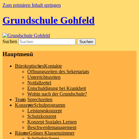
Zum primären Inhalt springen
Grundschule Gohfeld
Suchen
Hauptmenü
Bürokratisches
Kontakte
Öffnungszeiten des Sekretariats
Unterrichtszeiten
Notfallzettel
Entschuldigung bei Krankheit
Wohin nach der Grundschule?
Team
Sprechzeiten
Konzepte
Schulprogramm
Leistungskonzept
Schutzkonzept
Konzept Soziales Lernen
Beschwerdemanagement
Räume
Grünes Klassenzimmer
Schülerbücherei