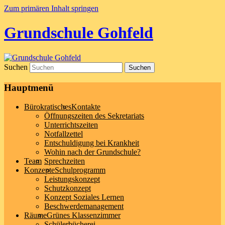
Zum primären Inhalt springen
Grundschule Gohfeld
Suchen
Hauptmenü
Bürokratisches
Kontakte
Öffnungszeiten des Sekretariats
Unterrichtszeiten
Notfallzettel
Entschuldigung bei Krankheit
Wohin nach der Grundschule?
Team
Sprechzeiten
Konzepte
Schulprogramm
Leistungskonzept
Schutzkonzept
Konzept Soziales Lernen
Beschwerdemanagement
Räume
Grünes Klassenzimmer
Schülerbücherei