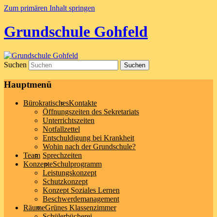
Zum primären Inhalt springen
Grundschule Gohfeld
Suchen
Hauptmenü
Bürokratisches
Kontakte
Öffnungszeiten des Sekretariats
Unterrichtszeiten
Notfallzettel
Entschuldigung bei Krankheit
Wohin nach der Grundschule?
Team
Sprechzeiten
Konzepte
Schulprogramm
Leistungskonzept
Schutzkonzept
Konzept Soziales Lernen
Beschwerdemanagement
Räume
Grünes Klassenzimmer
Schülerbücherei